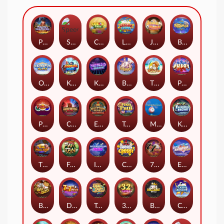
Pirate's Tresure
Speedy Andar Bahar
Colour Game
Ladder Game
Jhandi Munda
Bola Tangkas
Olympus Glory
KM Virtual Animal Race
KM Marble Knockout
Belangkai 2
Thai Hi Lo 2
Pusoy
Plinko
Cockfighting Arena
Egyptian Mines
Teen Patti Blitz
Max Keno
KM Virtual Treadmill Racing
Thai Fish Prawn Crab
Fan Tan Classic
Interstellar Run
Chicken Crossy
7 Up 7 Down Rush
Elite Aviator Club
Bai Buu
Dice Duet
Teen Patti
32 Cards
Baccarat
Cash Rocket