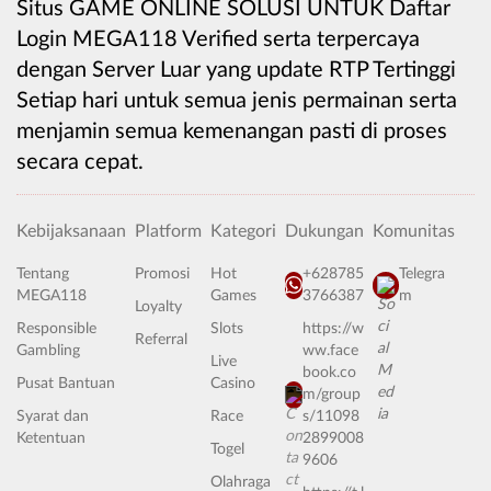
Situs GAME ONLINE SOLUSI UNTUK Daftar
Login MEGA118 Verified serta terpercaya
dengan Server Luar yang update RTP Tertinggi
Setiap hari untuk semua jenis permainan serta
menjamin semua kemenangan pasti di proses
secara cepat.
Kebijaksanaan
Platform
Kategori
Dukungan
Komunitas
Tentang
Promosi
Hot
+628785
Telegra
MEGA118
Games
3766387
m
Loyalty
Responsible
Slots
https://w
Referral
Gambling
ww.face
Live
book.co
Pusat Bantuan
Casino
m/group
Syarat dan
Race
s/11098
Ketentuan
2899008
Togel
9606
Olahraga