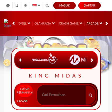
MASUK
DAFTAR
RACE
TOGEL
OLAHRAGA
CRASH GAME
ARCADE
E-
KING MIDAS
SEMUA
PERMAINAN
ARCADE