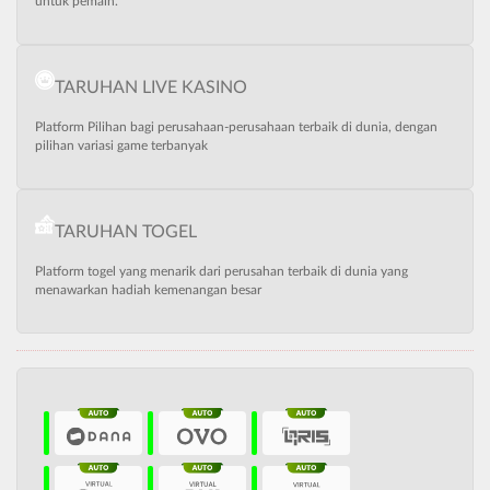
untuk pemain.
TARUHAN LIVE KASINO
Platform Pilihan bagi perusahaan-perusahaan terbaik di dunia, dengan
pilihan variasi game terbanyak
TARUHAN TOGEL
Platform togel yang menarik dari perusahan terbaik di dunia yang
menawarkan hadiah kemenangan besar