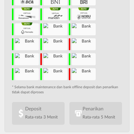
* Selama bank maintenance dan bank offline deposit dan penarikan
tidak dapat diproses
Deposit
Penarikan
Rata-rata 3 Menit
Rata-rata 5 Menit