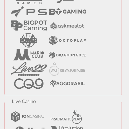
Live Casino