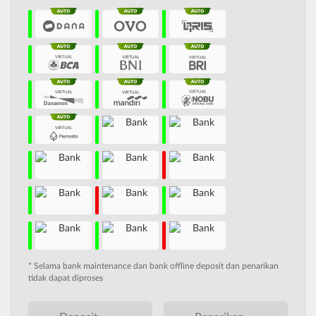
* Selama bank maintenance dan bank offline deposit dan penarikan
tidak dapat diproses