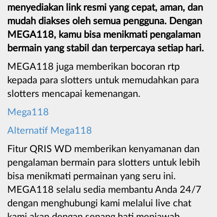
menyediakan link resmi yang cepat, aman, dan
mudah diakses oleh semua pengguna. Dengan
MEGA118, kamu bisa menikmati pengalaman
bermain yang stabil dan terpercaya setiap hari.
MEGA118 juga memberikan bocoran rtp
kepada para slotters untuk memudahkan para
slotters mencapai kemenangan.
Mega118
Alternatif Mega118
Fitur QRIS WD memberikan kenyamanan dan
pengalaman bermain para slotters untuk lebih
bisa menikmati permainan yang seru ini.
MEGA118 selalu sedia membantu Anda 24/7
dengan menghubungi kami melalui live chat
kami akan dengan senang hati menjawab