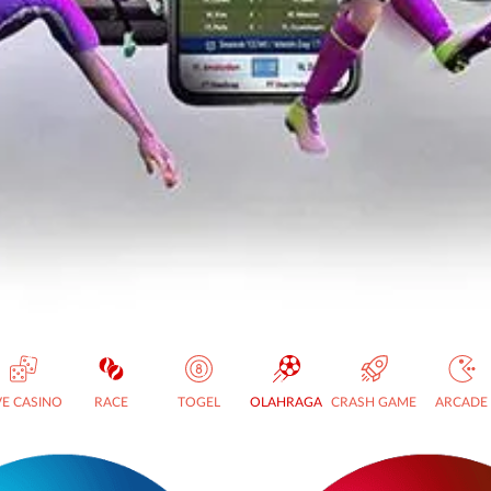
VE CASINO
RACE
TOGEL
OLAHRAGA
CRASH GAME
ARCADE