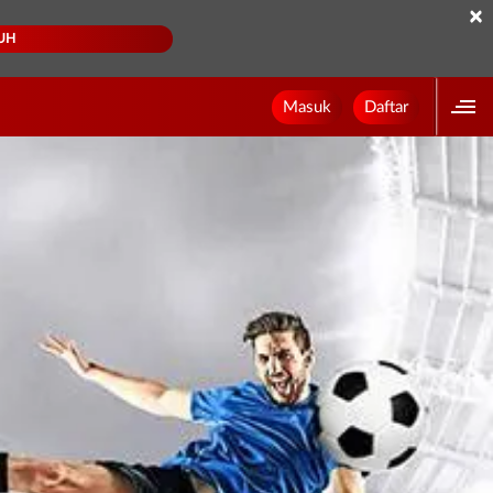
×
UH
Masuk
Daftar