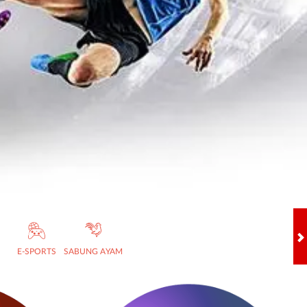
E-SPORTS
SABUNG AYAM