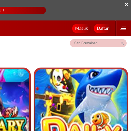
×
UH
Masuk
Daftar