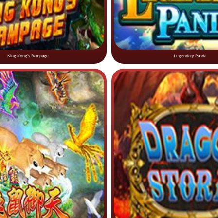
King Kong’s Rampage
Legendary Panda